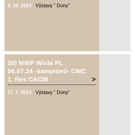
8. 10. 2024
Výstavy " Dony"
30) MWP Wisla PL
06.07.24 -šampionů- CWC
1, Res CACIB
17. 7. 2024
Výstavy " Dony"