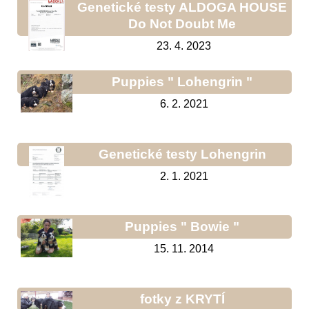
Genetické testy ALDOGA HOUSE
Do Not Doubt Me
23. 4. 2023
Puppies " Lohengrin "
6. 2. 2021
Genetické testy Lohengrin
2. 1. 2021
Puppies " Bowie "
15. 11. 2014
fotky z KRYTÍ