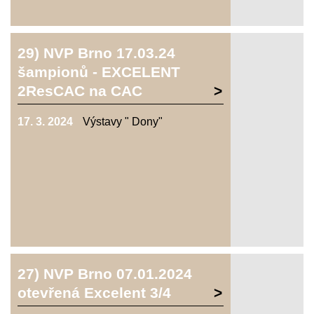
29) NVP Brno 17.03.24
šampionů - EXCELENT
2ResCAC na CAC
17. 3. 2024
Výstavy " Dony"
27) NVP Brno 07.01.2024
otevřená Excelent 3/4