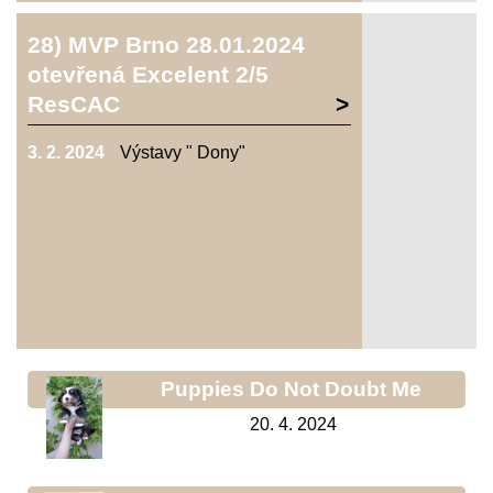
28) MVP Brno 28.01.2024
otevřená Excelent 2/5
ResCAC
3. 2. 2024
Výstavy " Dony"
Puppies Do Not Doubt Me
20. 4. 2024