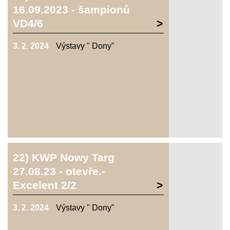
16.09.2023 - šampionů
VD4/6
3. 2. 2024
Výstavy " Dony"
22) KWP Nowy Targ
27.08.23 - otevře.-
Excelent 2/2
3. 2. 2024
Výstavy " Dony"