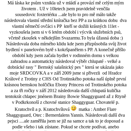
Má láska ke psům vznikla už v mládí a provází mě celým mým
životem . Už v 10letech jsem pravidelně venčila
sousedovic foxteriérku ...ale bylo to pro mě málo takže
následovala vlastní střední kníračka bez PP a za krátkou dobu dva
vlastní němečtí ovčáci s PP kteří se dožili krásných 11let -
vyzkoušela jsem si v 6 letém období i výcvik služebních psů,
včetně zkoušek v někdejším Svazarmu.To byla úžasná doba :)
Následovala doba mírného klidu kde jsem přizpůsobila svůj život
bydlení v panelovém bytě s kokršpanělem s PP. A konečně přišlo
období kdy jsem začala bydlet v rodinném domu s velkou
zahradou a automaticky následoval výběr chlupaté - velké a
dobrácké rasy " Bernský salašnický pes " která se ukázala jako
moje SRDCOVKA a v září 2009 jsme si přivezli od Hradce
Králové z Trotiny z CHS Od Trotinského potoka naší úplně první
krásnou bernskou holčičku Ebony Princess od Trotinského potoka
a za tři ročky v září 2012 následovala další chlupatá kulička
tentokrát chlapec jménem Brainy Bowie Shaggyguard až z Rtyně
v Podkrkonoší z chovné stanice Shaggyguar. Chovatelé p.
Kratochvíl a p. Kratochvílová
matka : Amber Flare
Shaggyguard, Otec : Bernerdalens Yannis. Následovali další dva
pejsci ....ale zaměřila jsem se již na samce a tak to je doposud a
podle všeho i tak zůstane. Pokud se chcete podívat, anebo