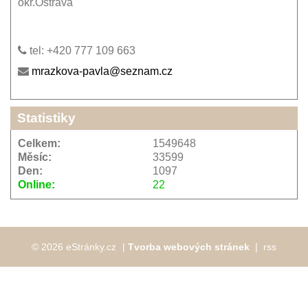
okr.Ostrava
tel: +420 777 109 663
mrazkova-pavla@seznam.cz
Statistiky
Celkem:
1549648
Měsíc:
33599
Den:
1097
Online:
22
© 2026 eStránky.cz
|
Tvorba webových stránek
❘
rss