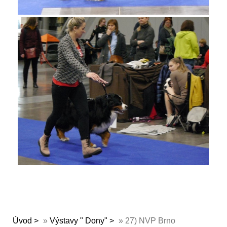
Úvod
»
Výstavy " Dony"
»
27) NVP Brno