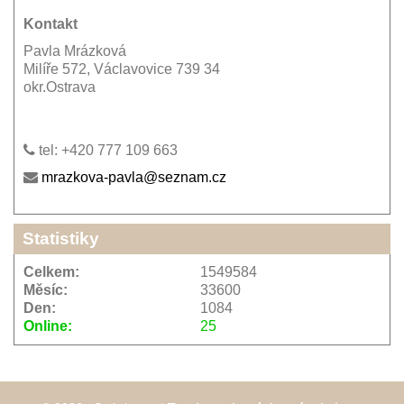
Kontakt
Pavla Mrázková
Milíře 572, Václavovice 739 34
okr.Ostrava
tel: +420 777 109 663
mrazkova-pavla@seznam.cz
Statistiky
Celkem:
1549584
Měsíc:
33600
Den:
1084
Online:
25