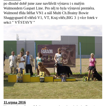
po dlouhé době jsme zase navštívili výstavu i s malým
Walmondem Gaspari Line. Pro něj to byla výstavní premiéra.
Walmond třída štěňat VN1 a náš Multi Ch.Brainy Bowie
Shaggyguard tř.vítězů V1, VT, Kraj.vítěz,BIG 3 :) více fotek v
sekci " VÝSTAVY "
11.srpna 2016