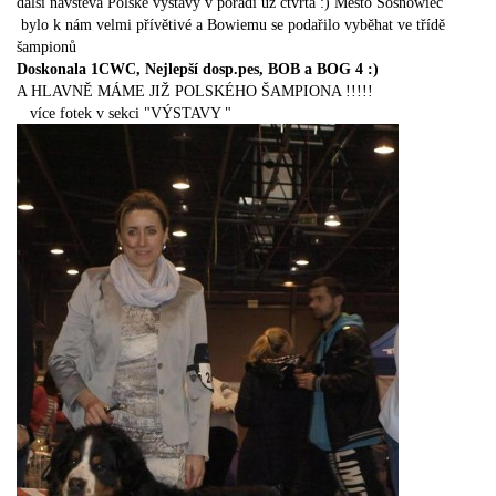
další návštěva Polské výstavy v pořadí už čtvrtá :) Město Sosnowiec
bylo k nám velmi přívětivé a Bowiemu se podařilo vyběhat ve třídě
šampionů
Doskonala 1CWC, Nejlepší dosp.pes, BOB a BOG 4 :)
A HLAVNĚ MÁME JIŽ POLSKÉHO ŠAMPIONA !!!!!
více fotek v sekci "VÝSTAVY "