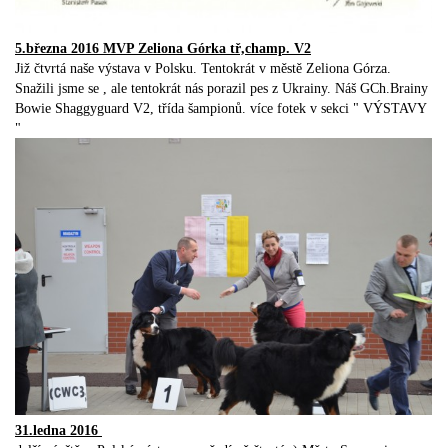
5.března 2016 MVP Zeliona Górka tř,champ. V2
Již čtvrtá naše výstava v Polsku. Tentokrát v městě Zeliona Górza.
Snažili jsme se , ale tentokrát nás porazil pes z Ukrainy. Náš GCh.Brainy
Bowie Shaggyguard V2, třída šampionů. více fotek v sekci " VÝSTAVY
"
31.ledna 2016