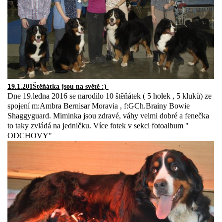
1
9.1.201
Štěňátka jsou na světě :)
Dne 19.ledna 2016 se narodilo 10 štěňátek ( 5 holek , 5 kluků) ze
spojení m:Ambra Bernisar Moravia , f:GCh.Brainy Bowie
Shaggyguard. Miminka jsou zdravé, váhy velmi dobré a fenečka
to taky zvládá na jedničku. Více fotek v sekci fotoalbum "
ODCHOVY"