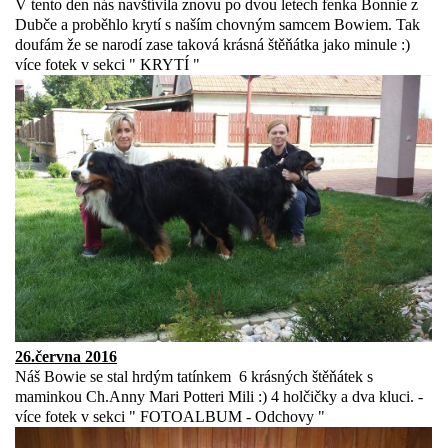
V tento den nás navštívila znovu po dvou letech fenka Bonnie z
Dubče a proběhlo krytí s naším chovným samcem Bowiem. Tak
doufám že se narodí zase taková krásná štěňátka jako minule :)
více fotek v sekci " KRYTÍ "
26.června 2016
Náš Bowie se stal hrdým tatínkem 6 krásných štěňátek s
maminkou Ch.Anny Mari Potteri Mili :) 4 holčičky a dva kluci. -
více fotek v sekci " FOTOALBUM - Odchovy "