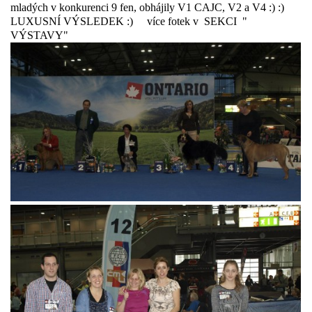
mladých v konkurenci 9 fen, obhájily V1 CAJC, V2 a V4 :) :)
LUXUSNÍ VÝSLEDEK :) více fotek v SEKCI "
VÝSTAVY"