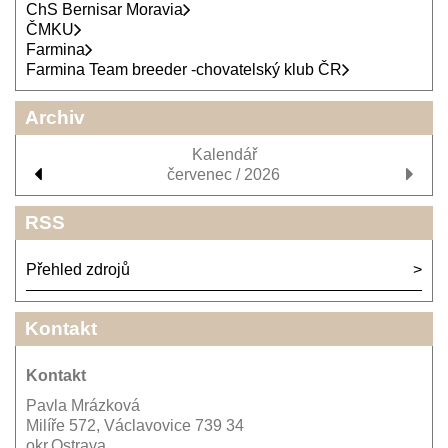
ChS Bernisar Moravia
ČMKU
Farmina
Farmina Team breeder -chovatelský klub ČR
Archiv
Kalendář
červenec / 2026
RSS
Přehled zdrojů
Kontakt
Kontakt
Pavla Mrázková
Milíře 572, Václavovice 739 34
okr.Ostrava