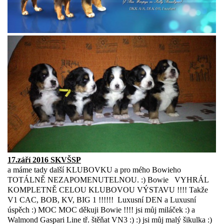
17.září 2016 SKVŠSP
a máme tady další KLUBOVKU a pro mého Bowieho
TOTÁLNĚ NEZAPOMENUTELNOU. :) Bowie VYHRÁL
KOMPLETNĚ CELOU KLUBOVOU VÝSTAVU !!!! Takže
V1 CAC, BOB, KV, BIG 1 !!!!!! Luxusní DEN a Luxusní
úspěch :) MOC MOC děkuji Bowie !!!! jsi můj miláček :) a
Walmond Gaspari Line tř. štěňat VN3 :) :) jsi můj malý šikulka :)