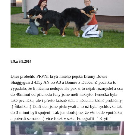
8.9.a 9
.9.2014
Dnes proběhlo PRVNÍ krytí našeho pejská Brainy Bowie
Shaggyguard 435y AN 55 A0 a Bonnie z Dubče. Z počátku to
vypadalo, že k ničemu nedojde ale pak si to nějak rozmyslel a cca
do 40minut od příchodu feny jsme měli nakryto. Fenečka byla
také prvnička, ale i přesto krásně stála a nědelala žádné problémy.
:) Šikulka :) Další den jsme překrývali a to už byla rychlovka tak
do 3 minut byli spojeni. Tak jen doufejme, že vše bude vpořádku
a potvrdí se sono. :) více fotek v sekci Fotografii " Krytí "