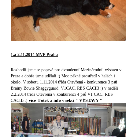
1.a 2.11.2014 MVP Praha
Rozhodli jsme se poprvé pro dvoudenní Mezinárodní výstavu v
Praze a dobře jsme udělali :) Moc pěkné prostředí v halách i
okolo. V sobotu 1.11.2014 třída Otevřená - konkurence 3 psů
Brainy Bowie Shaggyguard V1CAC, RES CACIB :) v neděli
2.2.2014 třída Otevřená v konkurenci 4 psů V1 CAC, RES
CACIB :)
více Fotek a info v sekci " VÝSTAVY "