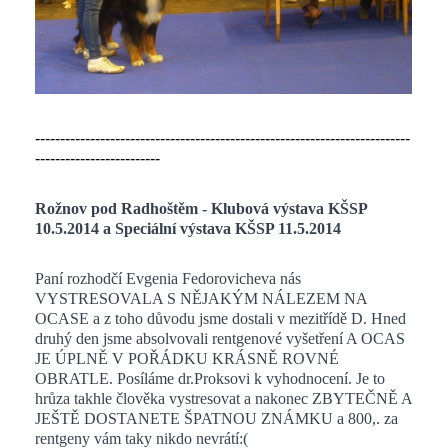
---------------------------------------------------------------------------
-------------------------
Rožnov pod Radhoštěm - Klubová výstava KŠSP
10.5.2014 a Speciální výstava KŠSP 11.5.2014
Paní rozhodčí Evgenia Fedorovicheva nás
VYSTRESOVALA S NĚJAKÝM NÁLEZEM NA
OCASE a z toho důvodu jsme dostali v mezitřídě D. Hned
druhý den jsme absolvovali rentgenové vyšetření A OCAS
JE ÚPLNĚ V POŘÁDKU KRÁSNĚ ROVNÉ
OBRATLE. Posíláme dr.Proksovi k vyhodnocení. Je to
hrůza takhle člověka vystresovat a nakonec ZBYTEČNĚ A
JEŠTĚ DOSTANETE ŠPATNOU ZNÁMKU a 800,. za
rentgeny vám taky nikdo nevrátí:(