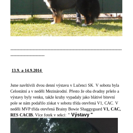
---------------------------------------------------------------------------
-----------------------
13.9. a 14.9.2014
Jsme navštívili dvou denní výstavu v Lučenci SK. V sobotu byla
Celostátní a v neděli Mezinárodní. Přesto že oba dvadny pršelo a
výstavy byly venku, takže kruhy vypadaly jako blátivé bitevní
pole se nám podařilo získat v sobotu třída otevřená V1, CAC. V
neděli MVP třída otevřená Brainy Bowie Shaggyguard
V1, CAC,
Výstavy "
RES CACIB.
Více fotek v sekci:
"