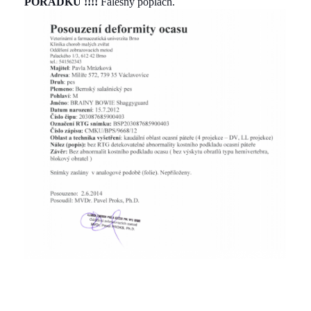
POŘÁDKU !!!!
Falešný poplach.