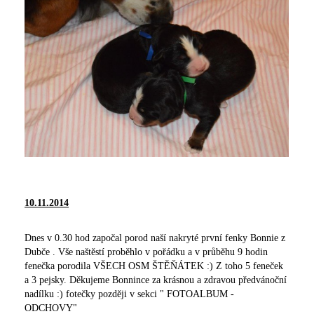
10.11.2014
Dnes v 0.30 hod započal porod naší nakryté první fenky Bonnie z
Dubče . Vše naštěstí proběhlo v pořádku a v průběhu 9 hodin
fenečka porodila VŠECH OSM ŠTĚŇÁTEK :) Z toho 5 feneček
a 3 pejsky. Děkujeme Bonnince za krásnou a zdravou předvánoční
nadílku :) fotečky později v sekci " FOTOALBUM -
ODCHOVY"