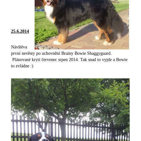
25.6.2014
Návštěva
první nevěsty po uchovnění Brainy Bowie Shaggyguard.
Plánované krytí červenec srpen 2014. Tak snad to vyjde a Bowie
to zvládne :)