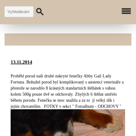
13.11.2014
Proběhl porod naší druhé nakryté fenečky Abby Gail Lady
Fortuna. Bohužel porod byl komplikovaný s asistencí veterináře a
přestože se narodilo 8 krásných standartních štěňátek s váhou
kolem 500g pouze dvě se odchovaly. Zbylých 6 štěňat umřelo
během porodu. Fenečka se moc snažila a za to jí velký dík i
jejím chovatelům. FOTKY v sekci " Fotoalbum - ODCHOVY "