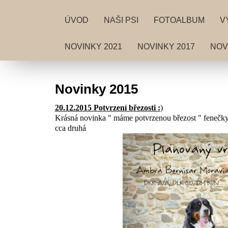
ÚVOD
NAŠI PSI
FOTOALBUM
V
NOVINKY 2021
NOVINKY 2017
NOV
Novinky 2015
20.12.2015 Potvrzení březosti :
)
Krásná novinka " máme potvrzenou březost " fenečk
cca druhá