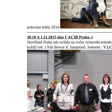
polovina ledna 2016.
--------------------------------------------------------------------
30.10 A 1.11.2015 duo CACIB Praha :)
Stověžatá Praha nás uvítala na svém výstavišti tent
každý rok :) Náš Bowie tř. šampionů: Soboota :
V1,