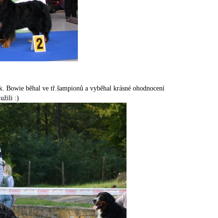
nik. Bowie běhal ve tř.šampionů a vyběhal krásné ohodnocení
žili :)