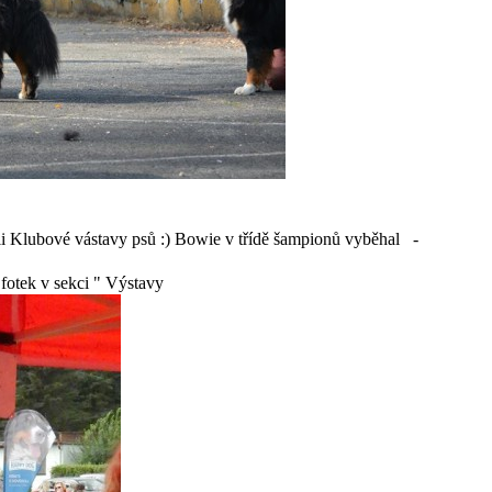
i Klubové vástavy psů :) Bowie v třídě šampionů vyběhal -
tek v sekci " Výstavy