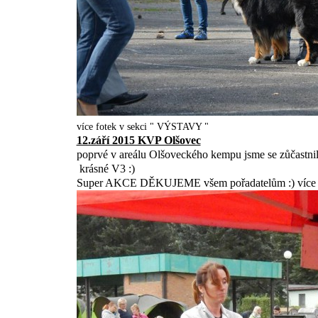
více fotek v sekci " VÝSTAVY "
12.září 2015 KVP Olšovec
poprvé v areálu Olšoveckého kempu jsme se zůčastnil
krásné V3 :)
Super AKCE DĚKUJEME všem pořadatelům :) více fo