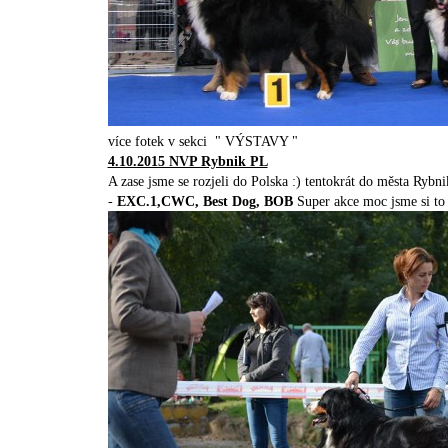
více fotek v sekci " VÝSTAVY "
4.10.2015 NVP Rybnik PL
A zase jsme se rozjeli do Polska :) tentokrát do města Ryb
-
EXC.1,CWC, Best Dog, BOB
Super akce moc jsme si to u