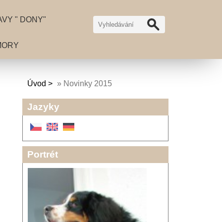
VY " DONY"
MORY
Úvod
»
Novinky 2015
Jazyky
Portrét