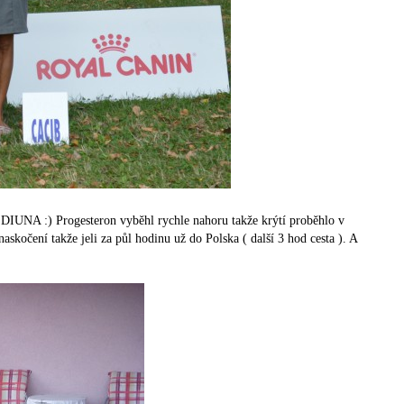
 DIUNA :) Progesteron vyběhl rychle nahoru takže krýtí proběhlo v
skočení takže jeli za půl hodinu už do Polska ( další 3 hod cesta ). A