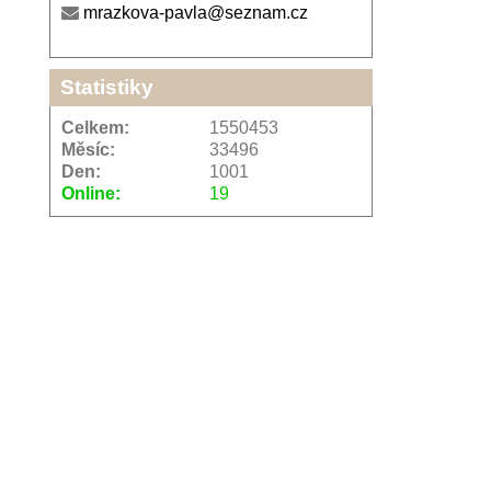
mrazkova-pavla@seznam.cz
Statistiky
Celkem:
1550453
Měsíc:
33496
Den:
1001
Online:
19