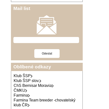
Mail list
Oblíbené odkazy
Klub ŠSP
Klub ŠSP slov.
ChS Bernisar Moravia
ČMKU
Farmina
Farmina Team breeder -chovatelský
klub ČR