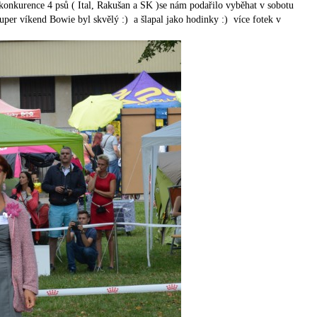
 konkurence 4 psů ( Ital, Rakušan a SK )se nám podařilo vyběhat v sobotu
 víkend Bowie byl skvělý :) a šlapal jako hodinky :) více fotek v