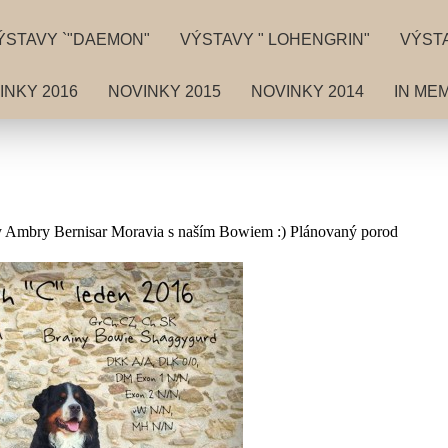
ÝSTAVY `"DAEMON"
VÝSTAVY " LOHENGRIN"
VÝSTA
INKY 2016
NOVINKY 2015
NOVINKY 2014
IN ME
y Ambry Bernisar Moravia s naším Bowiem :) Plánovaný porod