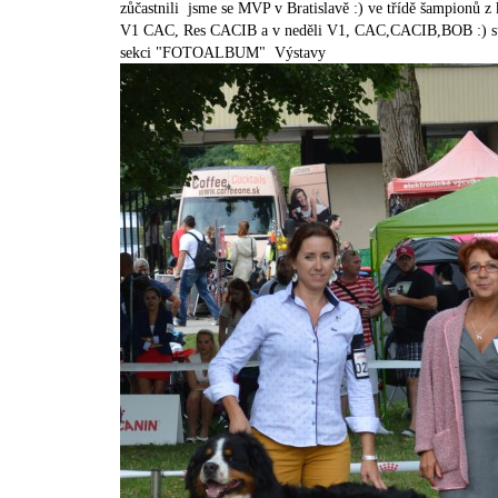
zůčastnili jsme se MVP v Bratislavě :) ve třídě šampionů z
V1 CAC, Res CACIB a v neděli V1, CAC,CACIB,BOB :) super
sekci "FOTOALBUM" Výstavy