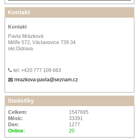
Kontakt
Kontakt
Pavla Mrázková
Milíře 572, Václavovice 739 34
okr.Ostrava
tel: +420 777 109 663
mrazkova-pavla@seznam.cz
Statistiky
Celkem:
1547695
Měsíc:
33391
Den:
1277
Online:
20