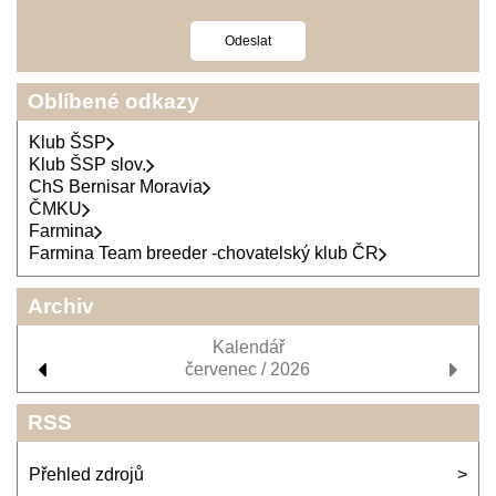
Oblíbené odkazy
Klub ŠSP
Klub ŠSP slov.
ChS Bernisar Moravia
ČMKU
Farmina
Farmina Team breeder -chovatelský klub ČR
Archiv
Kalendář
červenec / 2026
RSS
Přehled zdrojů