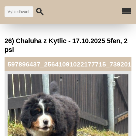
26) Chaluha z Kytlic - 17.10.2025 5fen, 2
psi
597896437_25641091022177715_7392019