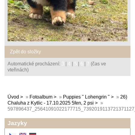
Zpět do složky
Automatické procházení:
3
|
4
|
5
|
6
|
7
(čas ve
vteřinách)
Úvod
»
Fotoalbum
»
Puppies " Lohengrin "
»
26)
Chaluha z Kytlic - 17.10.2025 5fen, 2 psi
»
597896437_25641091022177715_7392019113721371127
Jazyky