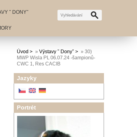
VY " DONY"
MORY
Úvod
»
Výstavy " Dony"
»
30)
MWP Wisla PL 06.07.24 -šampionů-
CWC 1, Res CACIB
Jazyky
Portrét