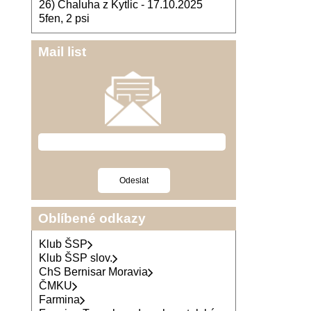
26) Chaluha z Kytlic - 17.10.2025
5fen, 2 psi
Mail list
Oblíbené odkazy
Klub ŠSP
Klub ŠSP slov.
ChS Bernisar Moravia
ČMKU
Farmina