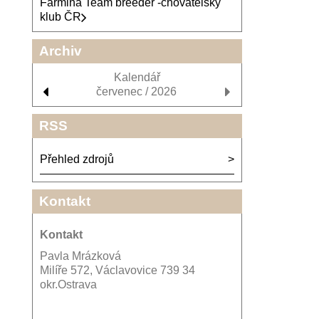
Farmina Team breeder -chovatelský
klub ČR
Archiv
Kalendář
červenec / 2026
RSS
Přehled zdrojů
Kontakt
Kontakt
Pavla Mrázková
Milíře 572, Václavovice 739 34
okr.Ostrava