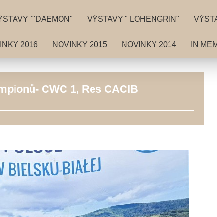
ÝSTAVY `"DAEMON"
VÝSTAVY " LOHENGRIN"
VÝSTA
INKY 2016
NOVINKY 2015
NOVINKY 2014
IN ME
ampionů- CWC 1, Res CACIB