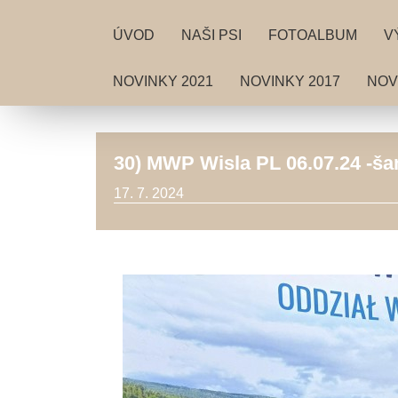
ÚVOD
NAŠI PSI
FOTOALBUM
V
NOVINKY 2021
NOVINKY 2017
NOV
30) MWP Wisla PL 06.07.24 -š
17. 7. 2024