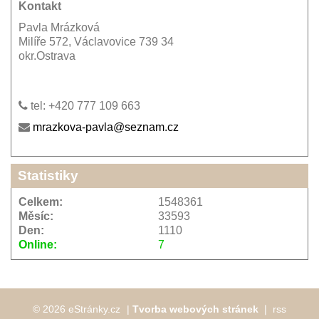
Kontakt
Pavla Mrázková
Milíře 572, Václavovice 739 34
okr.Ostrava
tel: +420 777 109 663
mrazkova-pavla@seznam.cz
Statistiky
Celkem:
1548361
Měsíc:
33593
Den:
1110
Online:
7
© 2026 eStránky.cz
|
Tvorba webových stránek
❘
rss