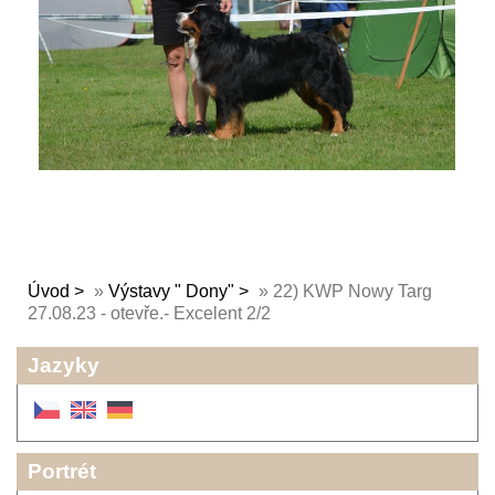
Úvod
»
Výstavy " Dony"
»
22) KWP Nowy Targ
27.08.23 - otevře.- Excelent 2/2
Jazyky
Portrét