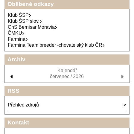
Oblíbené odkazy
Klub ŠSP
Klub ŠSP slov.
ChS Bernisar Moravia
ČMKU
Farmina
Farmina Team breeder -chovatelský klub ČR
Archiv
Kalendář
červenec / 2026
RSS
Přehled zdrojů
Kontakt