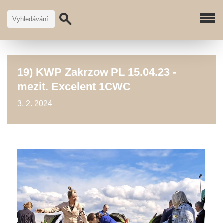
19) KWP Zakrzow PL 15.04.23 -
mezit. Excelent 1CWC
3. 2. 2024