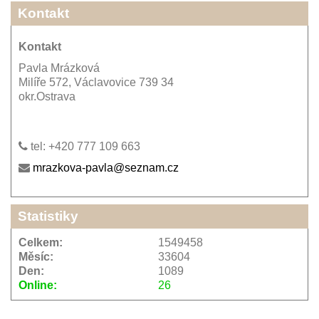
Kontakt
Kontakt
Pavla Mrázková
Milíře 572, Václavovice 739 34
okr.Ostrava
tel: +420 777 109 663
mrazkova-pavla@seznam.cz
Statistiky
Celkem:
1549458
Měsíc:
33604
Den:
1089
Online:
26