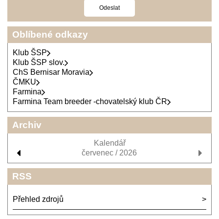
Oblíbené odkazy
Klub ŠSP
Klub ŠSP slov.
ChS Bernisar Moravia
ČMKU
Farmina
Farmina Team breeder -chovatelský klub ČR
Archiv
Kalendář
červenec / 2026
RSS
Přehled zdrojů