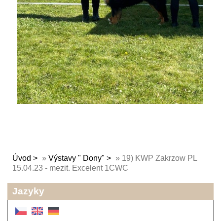
Úvod
»
Výstavy " Dony"
»
19) KWP Zakrzow PL
15.04.23 - mezit. Excelent 1CWC
Jazyky