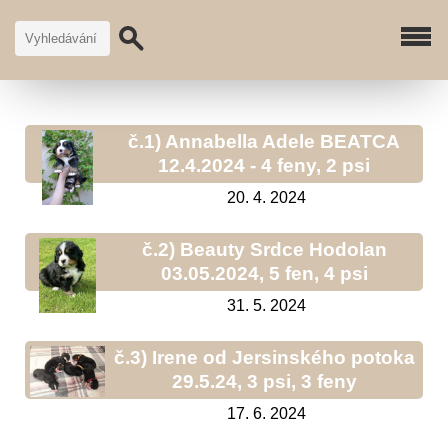
č.1) Annabella Adele BEATCA
12.4.2024 - 4 feny, 2 psi
20. 4. 2024
č.2) Beauty Srdce Hodolan
03.05.2024, 5 fen, 4 psi
31. 5. 2024
č.3) Irene od Jersinského potoka
29.5.24, 3 psi, 3 feny
17. 6. 2024