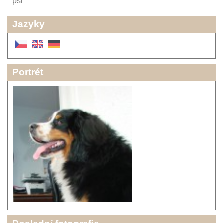
psi
Jazyky
Portrét