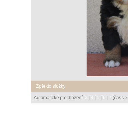
Zpět do složky
Automatické procházení:
3
|
4
|
5
|
6
|
7
(čas ve 