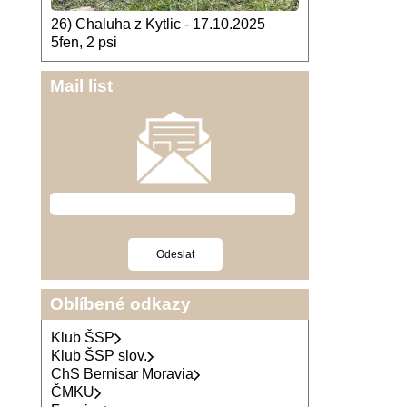
26) Chaluha z Kytlic - 17.10.2025
5fen, 2 psi
Mail list
Oblíbené odkazy
Klub ŠSP
Klub ŠSP slov.
ChS Bernisar Moravia
ČMKU