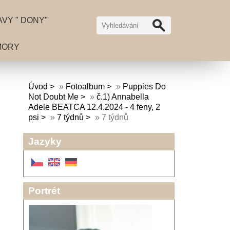
VY " DONY"
MORY
Úvod
»
Fotoalbum
»
Puppies Do
Not Doubt Me
»
č.1) Annabella
Adele BEATCA 12.4.2024 - 4 feny, 2
psi
»
7 týdnů
»
7 týdnů
Jazyky
Portrét