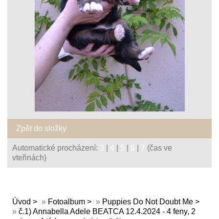
Zpět do složky
Automatické procházení:
3
|
4
|
5
|
6
|
7
(čas ve
vteřinách)
Úvod
»
Fotoalbum
»
Puppies Do Not Doubt Me
»
č.1) Annabella Adele BEATCA 12.4.2024 - 4 feny, 2