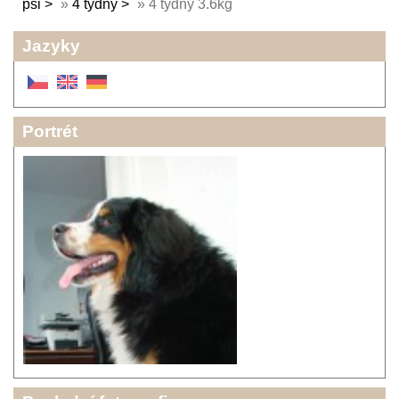
psi
»
4 týdny
»
4 týdny 3.6kg
Jazyky
Portrét