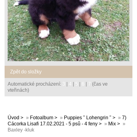
Zpět do složky
Automatické procházení:
3
|
4
|
5
|
6
|
7
(čas ve
vteřinách)
Úvod
»
Fotoalbum
»
Puppies " Lohengrin "
»
7)
Cácorka Lisafi 17.02.2021 - 5 psů - 4 feny
»
Mix
»
Baxley -kluk