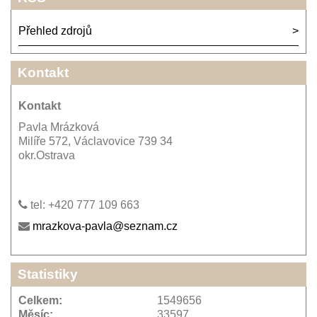
Přehled zdrojů
Kontakt
Kontakt
Pavla Mrázková
Milíře 572, Václavovice 739 34
okr.Ostrava
tel: +420 777 109 663
mrazkova-pavla@seznam.cz
Statistiky
Celkem:
1549656
Měsíc:
33597