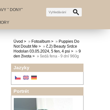
VY " DONY"
MORY
Úvod
»
Fotoalbum
»
Puppies Do
Not Doubt Me
»
č.2) Beauty Srdce
Hodolan 03.05.2024, 5 fen, 4 psi
»
9
den života
»
šedá fena - 9 dní 960g
Jazyky
Portrét