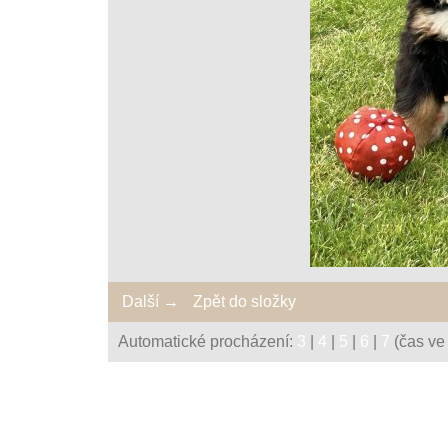
Další →
Zpět do složky
Automatické procházení:
3
|
4
|
5
|
6
|
7
(čas ve 