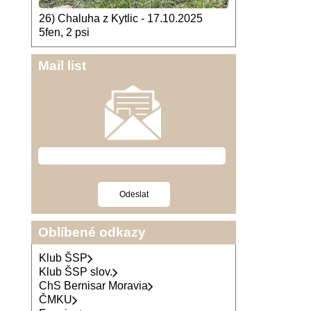
26) Chaluha z Kytlic - 17.10.2025
5fen, 2 psi
Mail list
Oblíbené odkazy
Klub ŠSP
Klub ŠSP slov.
ChS Bernisar Moravia
ČMKU