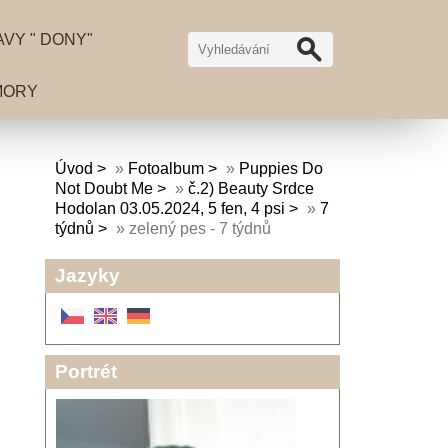
VY " DONY"
MORY
Úvod
»
Fotoalbum
»
Puppies Do
Not Doubt Me
»
č.2) Beauty Srdce
Hodolan 03.05.2024, 5 fen, 4 psi
»
7
týdnů
»
zelený pes - 7 týdnů
Jazyky
Portrét