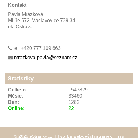
Kontakt
Pavla Mrázková
Milíře 572, Václavovice 739 34
okr.Ostrava
tel: +420 777 109 663
mrazkova-pavla@seznam.cz
Statistiky
Celkem:
1547829
Měsíc:
33460
Den:
1282
Online:
22
© 2026 eStránky.cz
|
Tvorba webových stránek
❘
rss