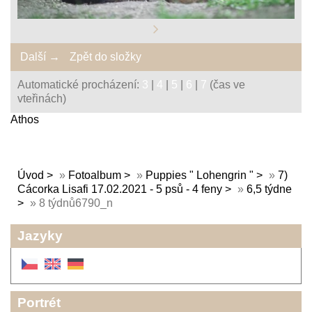
Další →
Zpět do složky
Automatické procházení:
3
|
4
|
5
|
6
|
7
(čas ve
vteřinách)
Athos
Úvod
»
Fotoalbum
»
Puppies " Lohengrin "
»
7)
Cácorka Lisafi 17.02.2021 - 5 psů - 4 feny
»
6,5 týdne
»
8 týdnů6790_n
Jazyky
Portrét