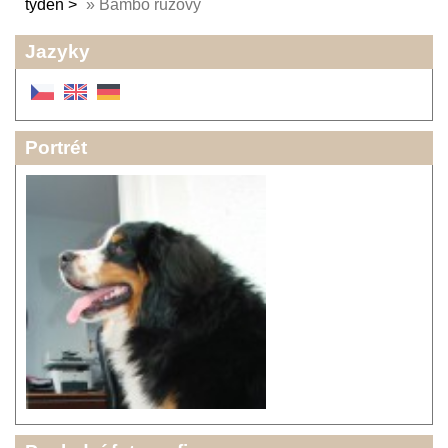
týden
»
Bambo růžový
Jazyky
Portrét