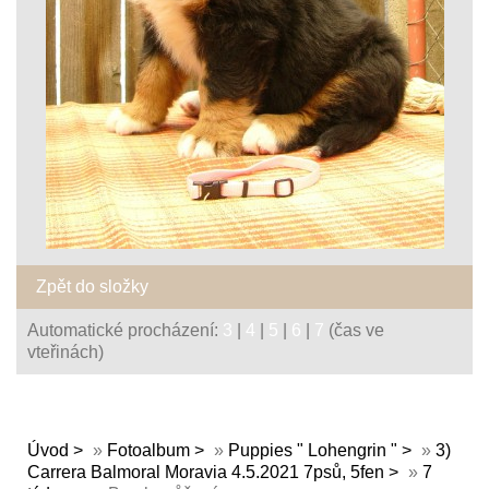
Zpět do složky
Automatické procházení:
3
|
4
|
5
|
6
|
7
(čas ve
vteřinách)
Úvod
»
Fotoalbum
»
Puppies " Lohengrin "
»
3)
Carrera Balmoral Moravia 4.5.2021 7psů, 5fen
»
7