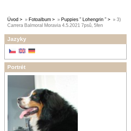
Úvod
»
Fotoalbum
»
Puppies " Lohengrin "
»
3)
Carrera Balmoral Moravia 4.5.2021 7psů, 5fen
Jazyky
Portrét