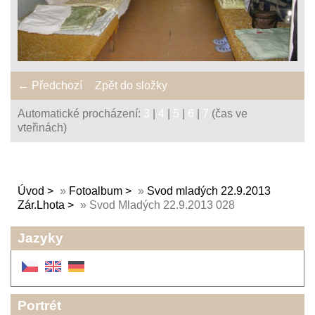
← Předchozí
Zpět do složky
Automatické procházení:
3
|
4
|
5
|
6
|
7
(čas ve
vteřinách)
Úvod
»
Fotoalbum
»
Svod mladých 22.9.2013
Zár.Lhota
»
Svod Mladých 22.9.2013 028
Jazyky
Portrét