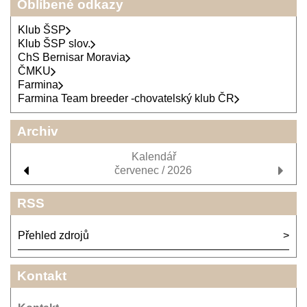
Oblíbené odkazy
Klub ŠSP
Klub ŠSP slov.
ChS Bernisar Moravia
ČMKU
Farmina
Farmina Team breeder -chovatelský klub ČR
Archiv
Kalendář
červenec / 2026
RSS
Přehled zdrojů
Kontakt