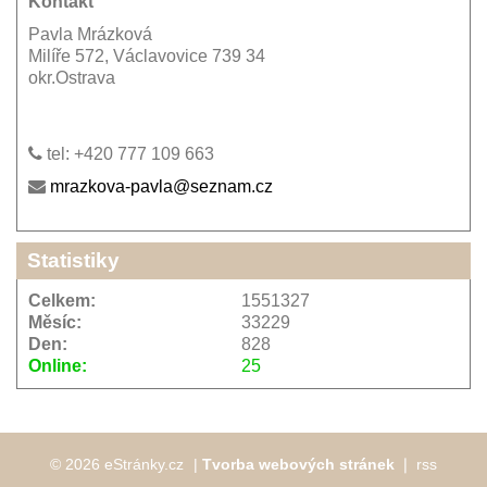
Kontakt
Pavla Mrázková
Milíře 572, Václavovice 739 34
okr.Ostrava
tel: +420 777 109 663
mrazkova-pavla@seznam.cz
Statistiky
Celkem:
1551327
Měsíc:
33229
Den:
828
Online:
25
© 2026 eStránky.cz
|
Tvorba webových stránek
❘
rss