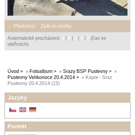
← Předchozí
Zpět do složky
Automatické procházení:
3
|
4
|
5
|
6
|
7
(čas ve
vteřinách)
Úvod
»
Fotoalbum
»
Srazy BSP Pustevny
»
Pustevny Velikonoce 20.4.2014
»
Kopie - Sraz
Pustevny 20.4.2014 (15)
Jazyky
Portrét