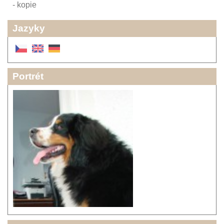
- kopie
Jazyky
Portrét