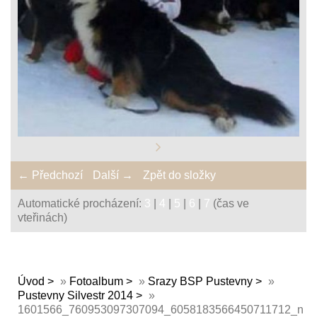
← Předchozí
Další →
Zpět do složky
Automatické procházení:
3
|
4
|
5
|
6
|
7
(čas ve
vteřinách)
Úvod
»
Fotoalbum
»
Srazy BSP Pustevny
»
Pustevny Silvestr 2014
»
1601566_760953097307094_6058183566450711712_n