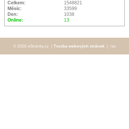
Celkem:
1548821
Měsíc:
33599
Den:
1038
Online:
13
© 2026 eStránky.cz
|
Tvorba webových stránek
❘
rss