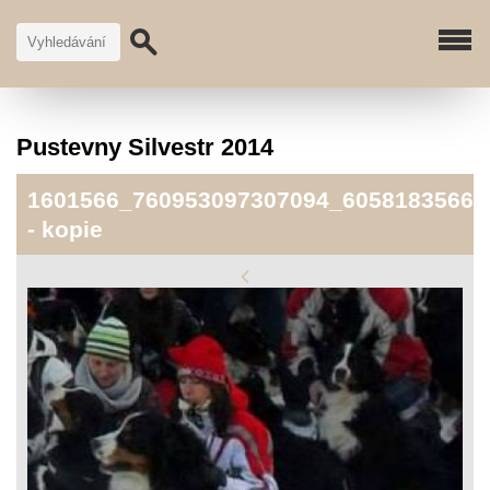
Pustevny Silvestr 2014
1601566_760953097307094_60581835664
- kopie