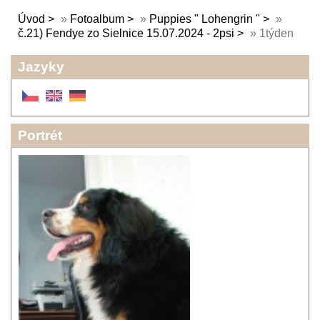
Úvod
»
Fotoalbum
»
Puppies " Lohengrin "
»
č.21) Fendye zo Sielnice 15.07.2024 - 2psi
»
1týden
Jazyky
Portrét