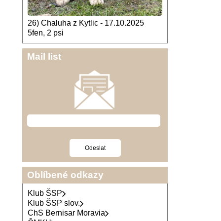
26) Chaluha z Kytlic - 17.10.2025
5fen, 2 psi
Mail list
Oblíbené odkazy
Klub ŠSP
Klub ŠSP slov.
ChS Bernisar Moravia