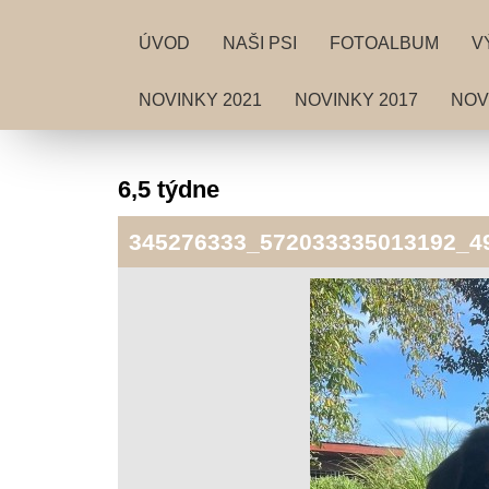
ÚVOD
NAŠI PSI
FOTOALBUM
V
NOVINKY 2021
NOVINKY 2017
NOV
6,5 týdne
345276333_572033335013192_4