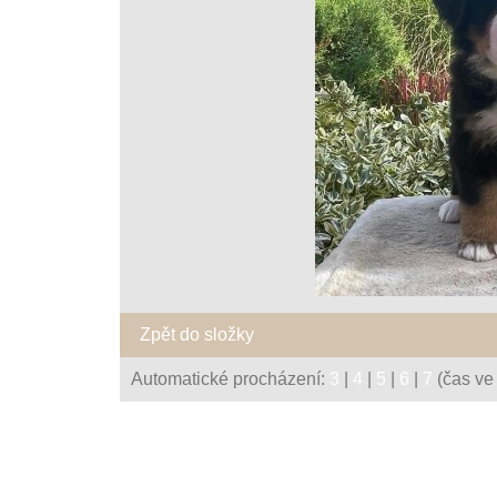
Zpět do složky
Automatické procházení:
3
|
4
|
5
|
6
|
7
(čas ve 