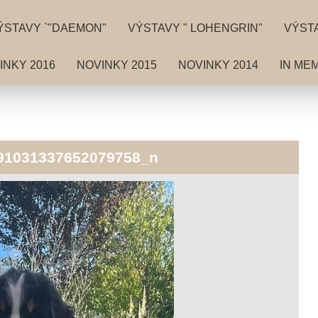
ÝSTAVY `"DAEMON"
VÝSTAVY " LOHENGRIN"
VÝSTA
INKY 2016
NOVINKY 2015
NOVINKY 2014
IN ME
91031337652079758_n