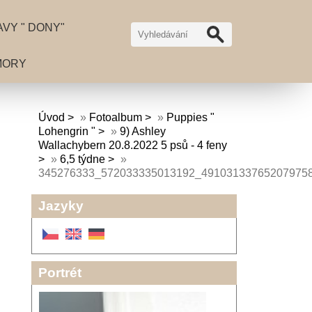
VY " DONY"
MORY
Úvod
»
Fotoalbum
»
Puppies "
Lohengrin "
»
9) Ashley
Wallachybern 20.8.2022 5 psů - 4 feny
»
6,5 týdne
»
345276333_572033335013192_49103133765207975
Jazyky
Portrét