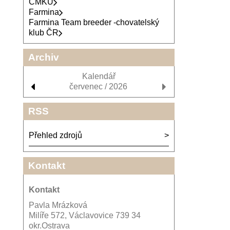
ČMKU
Farmina
Farmina Team breeder -chovatelský
klub ČR
Archiv
Kalendář
červenec / 2026
RSS
Přehled zdrojů
Kontakt
Kontakt
Pavla Mrázková
Milíře 572, Václavovice 739 34
okr.Ostrava