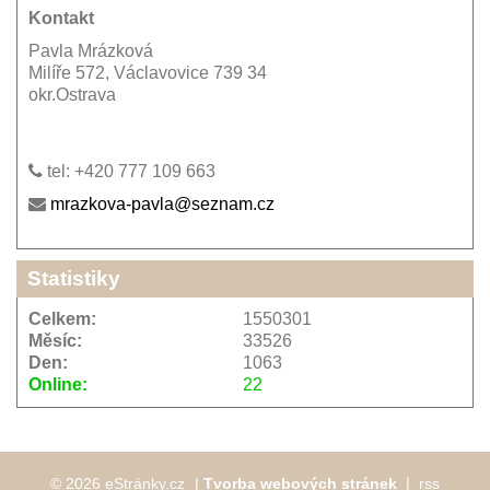
Kontakt
Pavla Mrázková
Milíře 572, Václavovice 739 34
okr.Ostrava
tel: +420 777 109 663
mrazkova-pavla@seznam.cz
Statistiky
Celkem:
1550301
Měsíc:
33526
Den:
1063
Online:
22
© 2026 eStránky.cz
|
Tvorba webových stránek
❘
rss