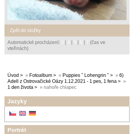
Zpět do složky
Automatické procházení:
3
|
4
|
5
|
6
|
7
(čas ve
vteřinách)
Úvod
»
Fotoalbum
»
Puppies " Lohengrin "
»
6)
Adell z Ostrovačické Oázy 1.12.2021 - 1 pes, 1 fena
»
1 den života
»
nahoře chlapec
Jazyky
Portrét