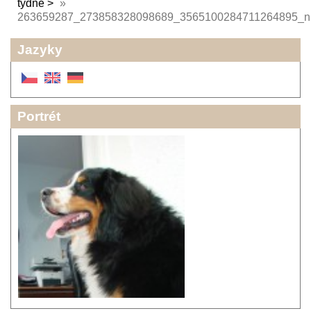
týdne
»
263659287_273858328098689_3565100284711264895_n
Jazyky
Portrét