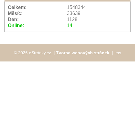
Celkem:
1548344
Měsíc:
33639
Den:
1128
Online:
14
© 2026 eStránky.cz
|
Tvorba webových stránek
❘
rss