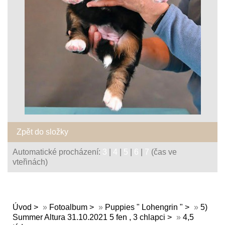
Zpět do složky
Automatické procházení:
3
|
4
|
5
|
6
|
7
(čas ve
vteřinách)
Úvod
»
Fotoalbum
»
Puppies " Lohengrin "
»
5)
Summer Altura 31.10.2021 5 fen , 3 chlapci
»
4,5