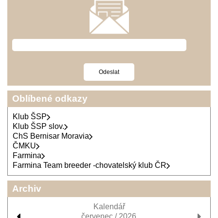
Oblíbené odkazy
Klub ŠSP
Klub ŠSP slov.
ChS Bernisar Moravia
ČMKU
Farmina
Farmina Team breeder -chovatelský klub ČR
Archiv
Kalendář
červenec / 2026