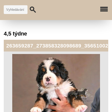
4,5 týdne
263659287_273858328098689_356510028