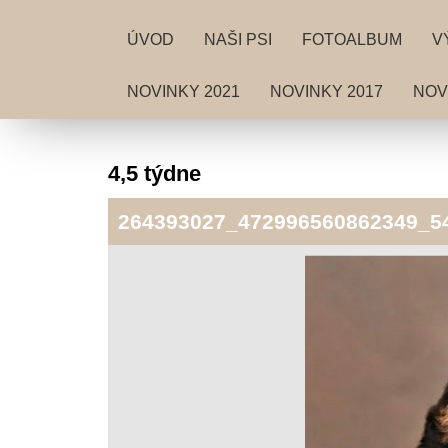
ÚVOD
NAŠI PSI
FOTOALBUM
V
NOVINKY 2021
NOVINKY 2017
NOV
4,5 týdne
264393027_472996560862349_5