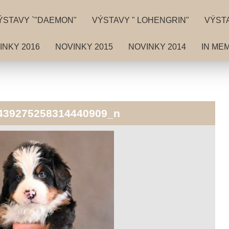
ÝSTAVY `"DAEMON"
VÝSTAVY " LOHENGRIN"
VÝSTA
INKY 2016
NOVINKY 2015
NOVINKY 2014
IN ME
439275258314440909_n