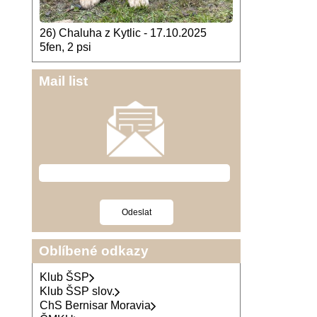
26) Chaluha z Kytlic - 17.10.2025
5fen, 2 psi
Mail list
Oblíbené odkazy
Klub ŠSP
Klub ŠSP slov.
ChS Bernisar Moravia