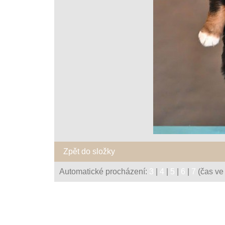
Zpět do složky
Automatické procházení:
3
|
4
|
5
|
6
|
7
(čas ve 