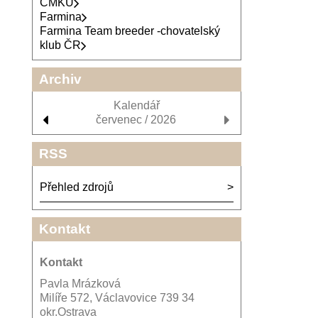
ČMKU
Farmina
Farmina Team breeder -chovatelský
klub ČR
Archiv
Kalendář
červenec / 2026
RSS
Přehled zdrojů
Kontakt
Kontakt
Pavla Mrázková
Milíře 572, Václavovice 739 34
okr.Ostrava