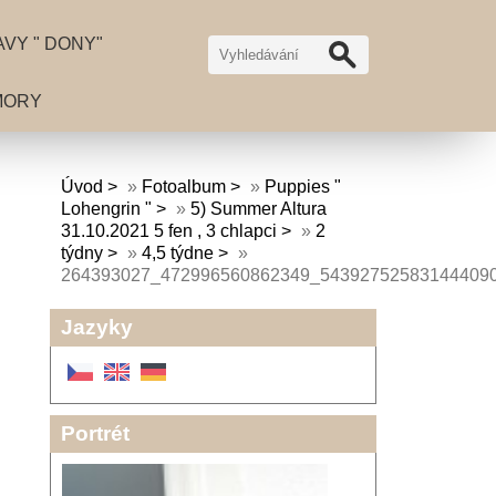
VY " DONY"
MORY
Úvod
»
Fotoalbum
»
Puppies "
Lohengrin "
»
5) Summer Altura
31.10.2021 5 fen , 3 chlapci
»
2
týdny
»
4,5 týdne
»
264393027_472996560862349_54392752583144409
Jazyky
Portrét