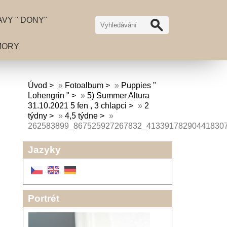
VY " DONY"
MORY
Úvod
»
Fotoalbum
»
Puppies "
Lohengrin "
»
5) Summer Altura
31.10.2021 5 fen , 3 chlapci
»
2
týdny
»
4,5 týdne
»
262583899_867525927267832_41339178290441830
Jazyky
Portrét