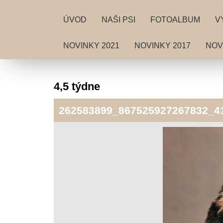
ÚVOD
NAŠI PSI
FOTOALBUM
V
NOVINKY 2021
NOVINKY 2017
NOV
4,5 týdne
262583899_867525927267832_4