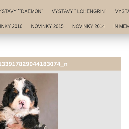
ÝSTAVY `"DAEMON"
VÝSTAVY " LOHENGRIN"
VÝSTA
INKY 2016
NOVINKY 2015
NOVINKY 2014
IN ME
133917829044183074_n