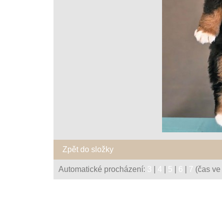
Zpět do složky
Automatické procházení:
3
|
4
|
5
|
6
|
7
(čas ve 