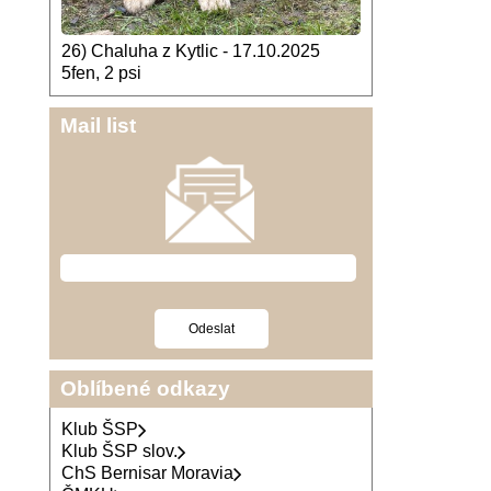
26) Chaluha z Kytlic - 17.10.2025
5fen, 2 psi
Mail list
Oblíbené odkazy
Klub ŠSP
Klub ŠSP slov.
ChS Bernisar Moravia