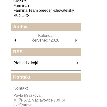
ČMKU
Farmina
Farmina Team breeder -chovatelský
klub ČR
Archiv
Kalendář
červenec / 2026
RSS
Přehled zdrojů
Kontakt
Kontakt
Pavla Mrázková
Milíře 572, Václavovice 739 34
okr.Ostrava