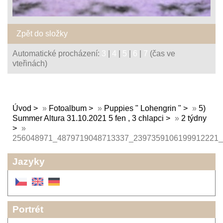
Zpět do složky
Automatické procházení:
3
|
4
|
5
|
6
|
7
(čas ve
vteřinách)
Úvod
»
Fotoalbum
»
Puppies " Lohengrin "
»
5)
Summer Altura 31.10.2021 5 fen , 3 chlapci
»
2 týdny
»
256048971_4879719048713337_2397359106199912221_
Jazyky
Portrét