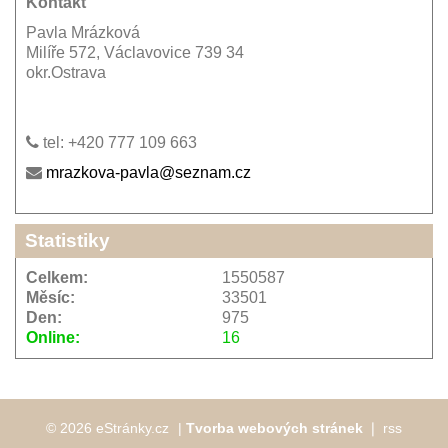
Kontakt
Pavla Mrázková
Milíře 572, Václavovice 739 34
okr.Ostrava
tel: +420 777 109 663
mrazkova-pavla@seznam.cz
Statistiky
Celkem:
1550587
Měsíc:
33501
Den:
975
Online:
16
© 2026 eStránky.cz
|
Tvorba webových stránek
❘
rss