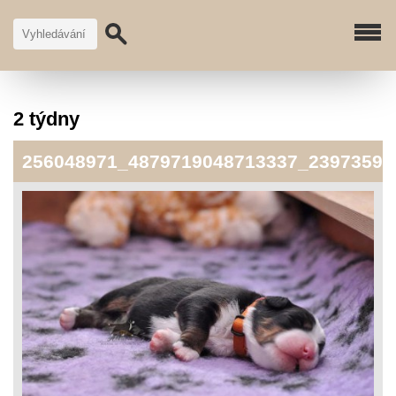
2 týdny
256048971_4879719048713337_23973591