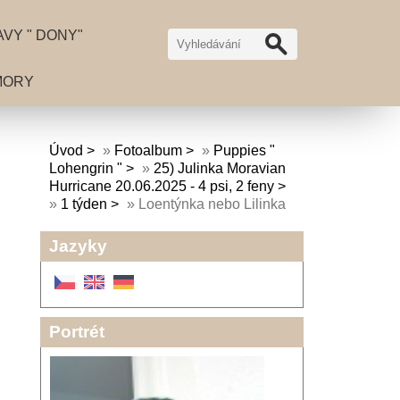
VY " DONY"
MORY
Úvod
»
Fotoalbum
»
Puppies "
Lohengrin "
»
25) Julinka Moravian
Hurricane 20.06.2025 - 4 psi, 2 feny
»
1 týden
»
Loentýnka nebo Lilinka
Jazyky
Portrét