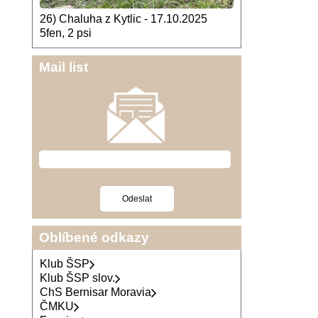
26) Chaluha z Kytlic - 17.10.2025
5fen, 2 psi
Mail list
Oblíbené odkazy
Klub ŠSP
Klub ŠSP slov.
ChS Bernisar Moravia
ČMKU