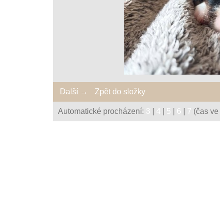
Další →
Zpět do složky
Automatické procházení:
3
|
4
|
5
|
6
|
7
(čas ve 