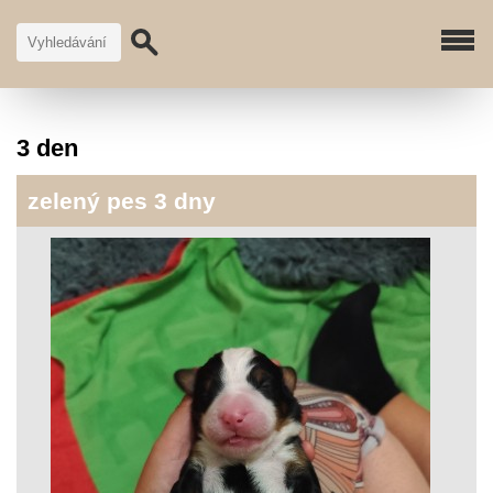
3 den
zelený pes 3 dny