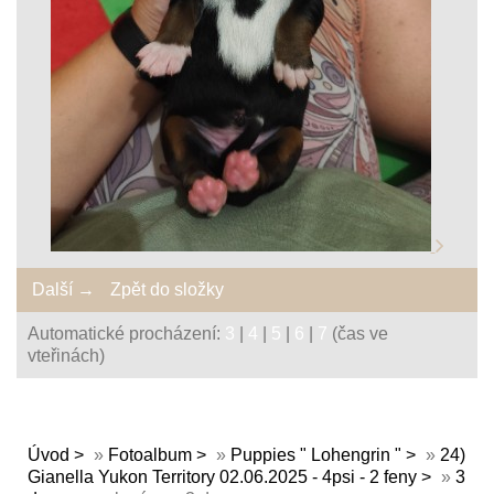
Další →
Zpět do složky
Automatické procházení:
3
|
4
|
5
|
6
|
7
(čas ve
vteřinách)
Úvod
»
Fotoalbum
»
Puppies " Lohengrin "
»
24)
Gianella Yukon Territory 02.06.2025 - 4psi - 2 feny
»
3