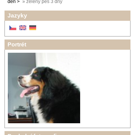
den
»
zelený pes 3 dny
Jazyky
Portrét