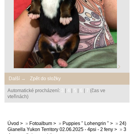
Další →
Zpět do složky
Automatické procházení:
3
|
4
|
5
|
6
|
7
(čas ve
vteřinách)
Úvod
»
Fotoalbum
»
Puppies " Lohengrin "
»
24)
Gianella Yukon Territory 02.06.2025 - 4psi - 2 feny
»
3