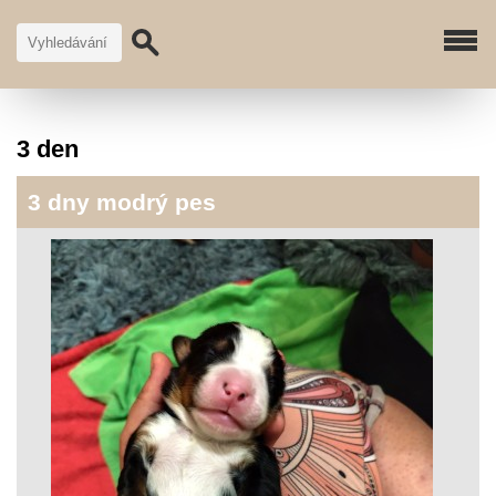
3 den
3 dny modrý pes