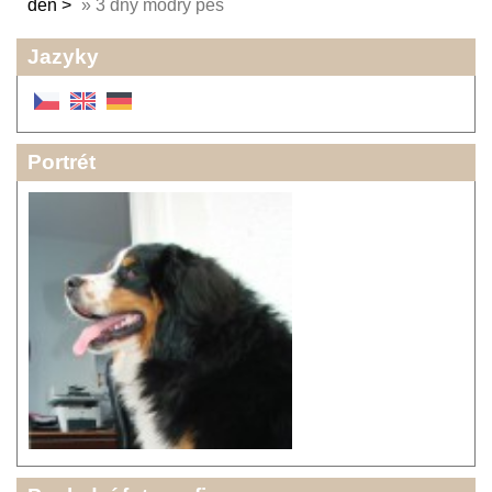
den
»
3 dny modrý pes
Jazyky
Portrét