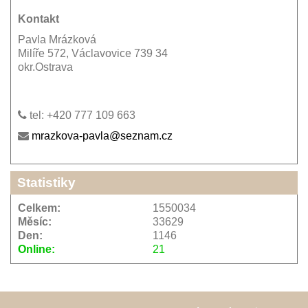
Kontakt
Pavla Mrázková
Milíře 572, Václavovice 739 34
okr.Ostrava
tel: +420 777 109 663
mrazkova-pavla@seznam.cz
Statistiky
Celkem:
1550034
Měsíc:
33629
Den:
1146
Online:
21