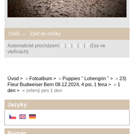
Další →
Zpět do složky
Automatické procházení:
3
|
4
|
5
|
6
|
7
(čas ve
vteřinách)
Úvod
»
Fotoalbum
»
Puppies " Lohengrin "
»
23)
Fleur Budweiser Bern 08.12.2024, 4 psi, 1 fena
»
1
den
»
zelený pes 1 den
Jazyky
Portrét