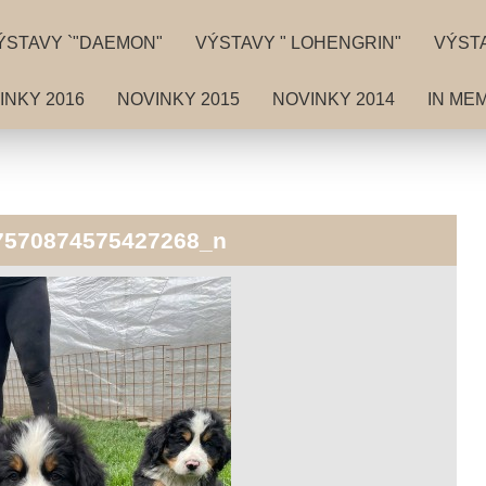
ÝSTAVY `"DAEMON"
VÝSTAVY " LOHENGRIN"
VÝSTA
INKY 2016
NOVINKY 2015
NOVINKY 2014
IN ME
7570874575427268_n