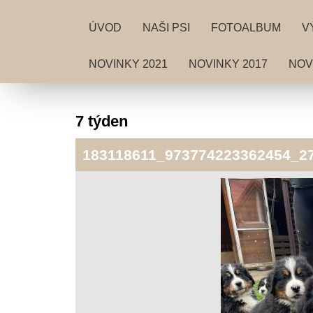
ÚVOD
NAŠI PSI
FOTOALBUM
V
NOVINKY 2021
NOVINKY 2017
NOV
7 týden
183118611_973774223362454_2