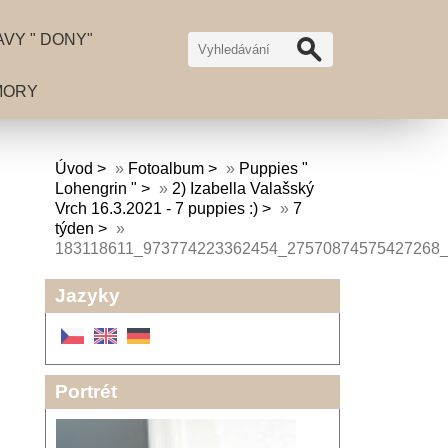
VY " DONY"
MORY
Úvod
»
Fotoalbum
»
Puppies "
Lohengrin "
»
2) Izabella Valašský
Vrch 16.3.2021 - 7 puppies :)
»
7
týden
»
183118611_973774223362454_27570874575427268
Jazyky
Portrét