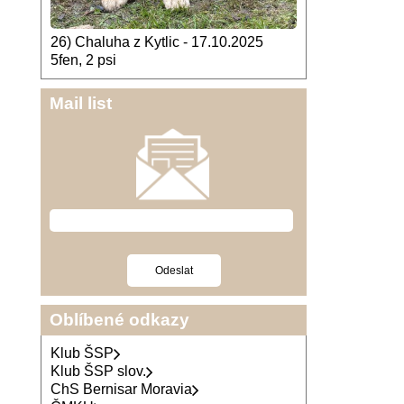
26) Chaluha z Kytlic - 17.10.2025
5fen, 2 psi
Mail list
Oblíbené odkazy
Klub ŠSP
Klub ŠSP slov.
ChS Bernisar Moravia