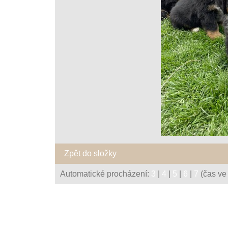
Zpět do složky
Automatické procházení:
3
|
4
|
5
|
6
|
7
(čas ve 