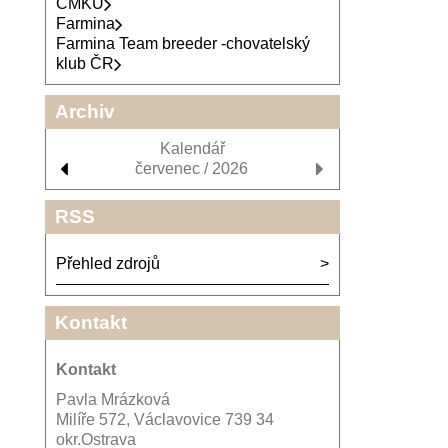
ČMKU
Farmina
Farmina Team breeder -chovatelský
klub ČR
Archiv
Kalendář
červenec / 2026
RSS
Přehled zdrojů
Kontakt
Kontakt
Pavla Mrázková
Milíře 572, Václavovice 739 34
okr.Ostrava