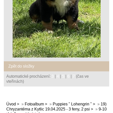
Zpět do složky
Automatické procházení:
3
|
4
|
5
|
6
|
7
(čas ve
vteřinách)
Úvod
»
Fotoalbum
»
Puppies " Lohengrin "
»
19)
Chryzantéma z Kytlic 19.04.2025 - 3 feny, 2 psi
»
9-10