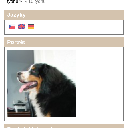
týdnů
»
10 týdnů
Jazyky
Portrét