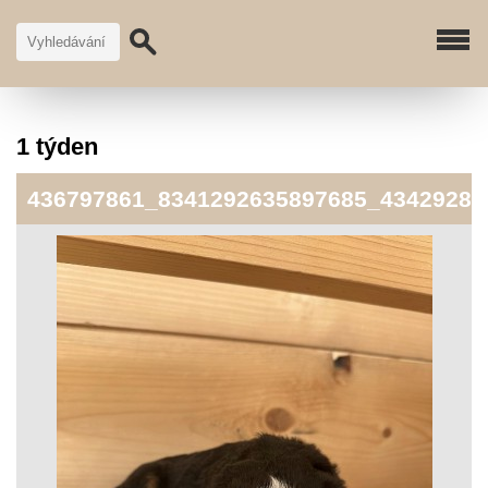
1 týden
436797861_8341292635897685_43429289