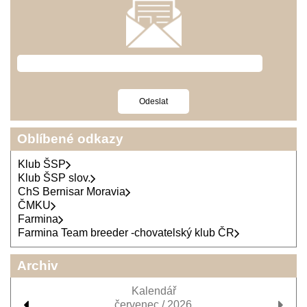
Oblíbené odkazy
Klub ŠSP
Klub ŠSP slov.
ChS Bernisar Moravia
ČMKU
Farmina
Farmina Team breeder -chovatelský klub ČR
Archiv
Kalendář
červenec / 2026