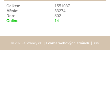
Celkem:
1551087
Měsíc:
33274
Den:
802
Online:
14
© 2026 eStránky.cz
|
Tvorba webových stránek
❘
rss