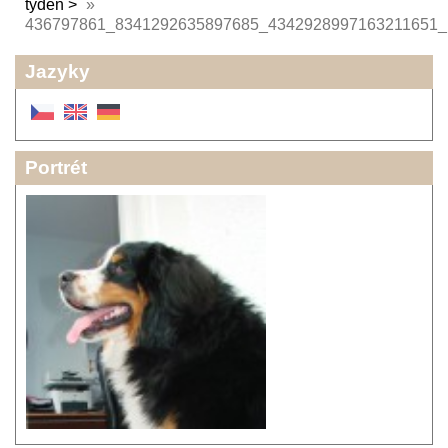
týden
»
436797861_8341292635897685_4342928997163211651_
Jazyky
Portrét