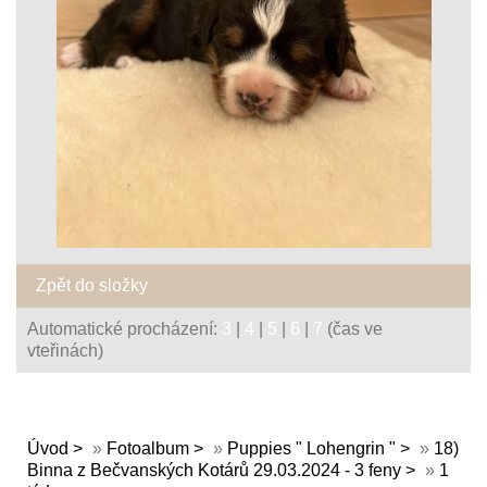
Zpět do složky
Automatické procházení:
3
|
4
|
5
|
6
|
7
(čas ve
vteřinách)
Úvod
»
Fotoalbum
»
Puppies " Lohengrin "
»
18)
Binna z Bečvanských Kotárů 29.03.2024 - 3 feny
»
1