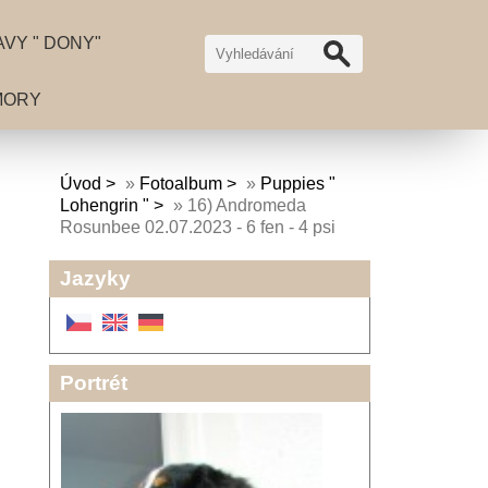
VY " DONY"
MORY
Úvod
»
Fotoalbum
»
Puppies "
Lohengrin "
»
16) Andromeda
Rosunbee 02.07.2023 - 6 fen - 4 psi
Jazyky
Portrét