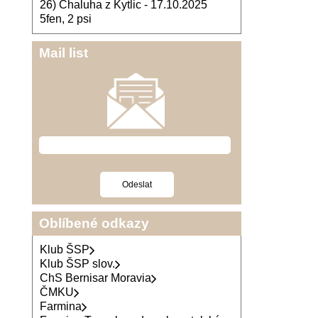
26) Chaluha z Kytlic - 17.10.2025
5fen, 2 psi
Mail list
Oblíbené odkazy
Klub ŠSP
Klub ŠSP slov.
ChS Bernisar Moravia
ČMKU
Farmina