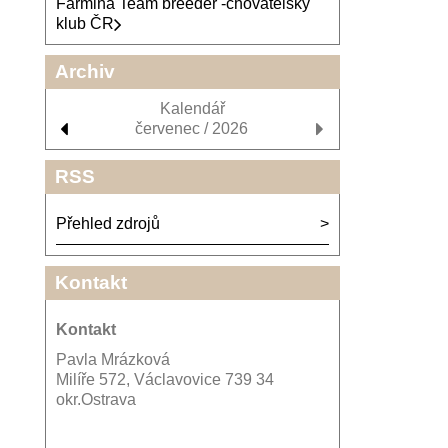
Farmina Team breeder -chovatelský
klub ČR
Archiv
Kalendář
červenec / 2026
RSS
Přehled zdrojů
Kontakt
Kontakt
Pavla Mrázková
Milíře 572, Václavovice 739 34
okr.Ostrava