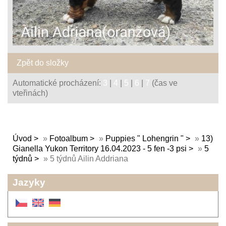
Zpět do složky
Automatické procházení:
3
|
4
|
5
|
6
|
7
(čas ve
vteřinách)
Úvod
»
Fotoalbum
»
Puppies " Lohengrin "
»
13)
Gianella Yukon Territory 16.04.2023 - 5 fen -3 psi
»
5
týdnů
»
5 týdnů Ailin Addriana
Jazyky