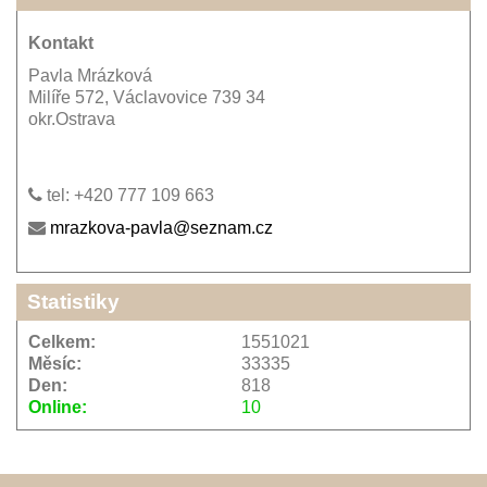
Kontakt
Pavla Mrázková
Milíře 572, Václavovice 739 34
okr.Ostrava
tel: +420 777 109 663
mrazkova-pavla@seznam.cz
Statistiky
Celkem:
1551021
Měsíc:
33335
Den:
818
Online:
10