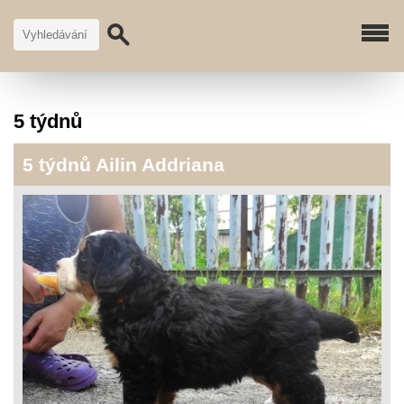
5 týdnů
5 týdnů Ailin Addriana