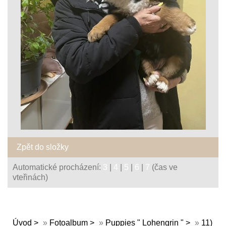
Zpět do složky
Automatické procházení:
3
|
4
|
5
|
6
|
7
(čas ve
vteřinách)
Úvod
»
Fotoalbum
»
Puppies " Lohengrin "
»
11)