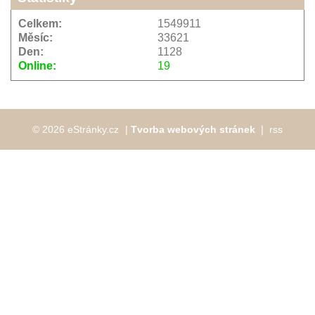
Celkem:
1549911
Měsíc:
33621
Den:
1128
Online:
19
© 2026 eStránky.cz
|
Tvorba webových stránek
❘
rss