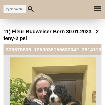
11) Fleur Budweiser Bern 30.01.2023 - 2
feny-2 psi
338575806_1253035155633042_38141131