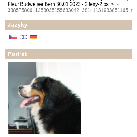
Fleur Budweiser Bern 30.01.2023 - 2 feny-2 psi
»
338575806_1253035155633042_38141131933851165_n
Jazyky
Portrét