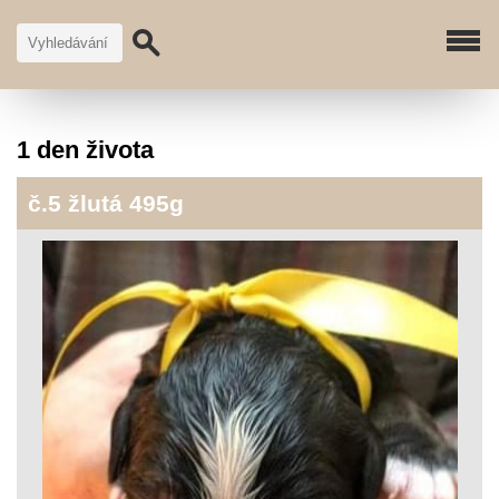
1 den života
č.5 žlutá 495g