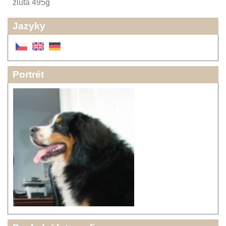
žlutá 495g
Jazyky
Portrét