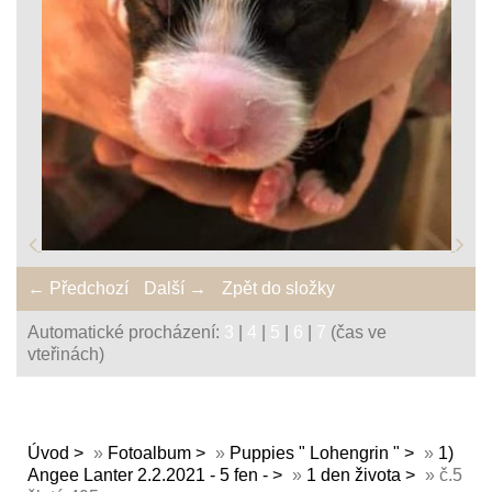
← Předchozí
Další →
Zpět do složky
Automatické procházení:
3
|
4
|
5
|
6
|
7
(čas ve
vteřinách)
Úvod
»
Fotoalbum
»
Puppies " Lohengrin "
»
1)
Angee Lanter 2.2.2021 - 5 fen -
»
1 den života
»
č.5