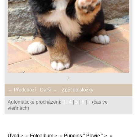
← Předchozí
Další →
Zpět do složky
Automatické procházení:
3
|
4
|
5
|
6
|
7
(čas ve
vteřinách)
Úvod
»
Fotoalbum
»
Puppies " Bowie "
»