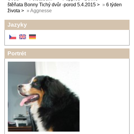
štěňata Bonny Tichý dvůr -porod 5.4.2015
»
6 týden
života
»
Aggnesse
Jazyky
Portrét