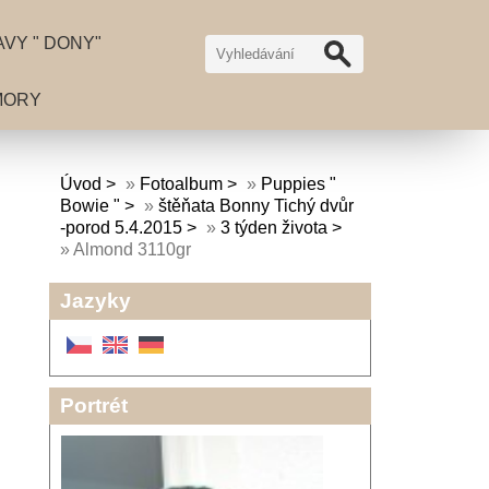
VY " DONY"
MORY
Úvod
»
Fotoalbum
»
Puppies "
Bowie "
»
štěňata Bonny Tichý dvůr
-porod 5.4.2015
»
3 týden života
»
Almond 3110gr
Jazyky
Portrét