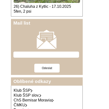
26) Chaluha z Kytlic - 17.10.2025
5fen, 2 psi
Mail list
Oblíbené odkazy
Klub ŠSP
Klub ŠSP slov.
ChS Bernisar Moravia
ČMKU