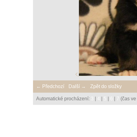
← Předchozí
Další →
Zpět do složky
Automatické procházení:
3
|
4
|
5
|
6
|
7
(čas ve 