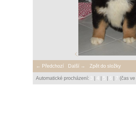
← Předchozí
Další →
Zpět do složky
Automatické procházení:
3
|
4
|
5
|
6
|
7
(čas ve 