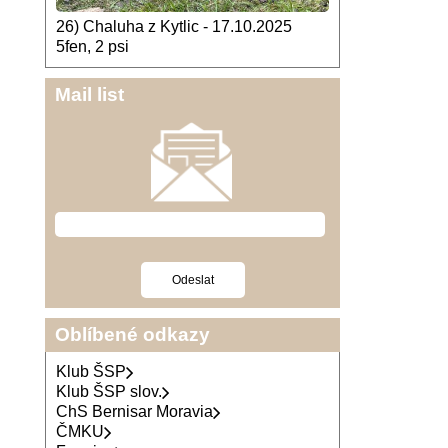
26) Chaluha z Kytlic - 17.10.2025
5fen, 2 psi
Mail list
Oblíbené odkazy
Klub ŠSP
Klub ŠSP slov.
ChS Bernisar Moravia
ČMKU