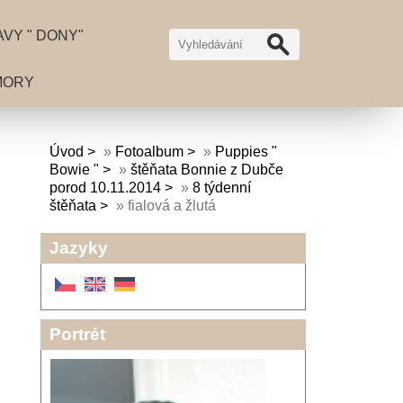
VY " DONY"
MORY
Úvod
»
Fotoalbum
»
Puppies "
Bowie "
»
štěňata Bonnie z Dubče
porod 10.11.2014
»
8 týdenní
štěňata
»
fialová a žlutá
Jazyky
Portrét