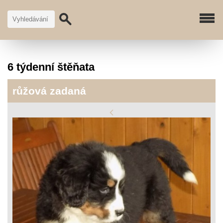
6 týdenní štěňata
růžová zadaná