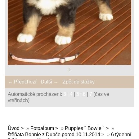
← Předchozí
Další →
Zpět do složky
Automatické procházení:
3
|
4
|
5
|
6
|
7
(čas ve
vteřinách)
Úvod
»
Fotoalbum
»
Puppies " Bowie "
»
štěňata Bonnie z Dubče porod 10.11.2014
»
6 týdenní