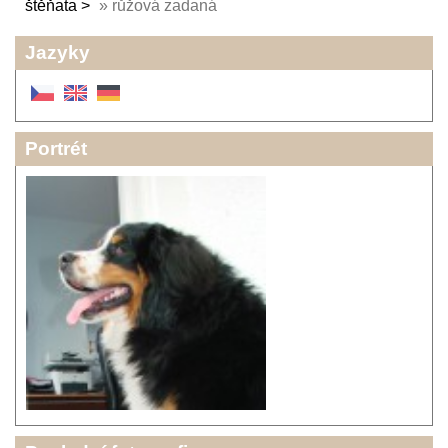
štěňata
»
růžová zadaná
Jazyky
Portrét