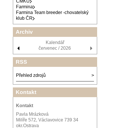
ČMKU
Farmina
Farmina Team breeder -chovatelský
klub ČR
Archiv
Kalendář
červenec / 2026
RSS
Přehled zdrojů
Kontakt
Kontakt
Pavla Mrázková
Milíře 572, Václavovice 739 34
okr.Ostrava