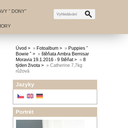
VY " DONY"
MORY
Úvod
»
Fotoalbum
»
Puppies "
Bowie "
»
štěňata Ambra Bernisar
Moravia 19.1.2016 - 9 štěňat
»
8
týden života
»
Catherine 7,7kg
růžová
Jazyky
Portrét