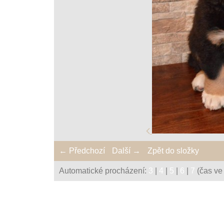
← Předchozí
Další →
Zpět do složky
Automatické procházení:
3
|
4
|
5
|
6
|
7
(čas ve 