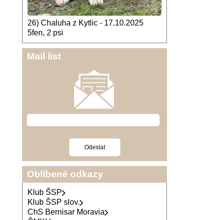
26) Chaluha z Kytlic - 17.10.2025
5fen, 2 psi
Mail list
Oblíbené odkazy
Klub ŠSP
Klub ŠSP slov.
ChS Bernisar Moravia