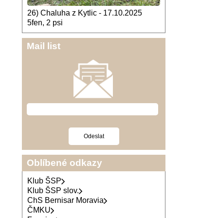
26) Chaluha z Kytlic - 17.10.2025
5fen, 2 psi
Mail list
Oblíbené odkazy
Klub ŠSP
Klub ŠSP slov.
ChS Bernisar Moravia
ČMKU