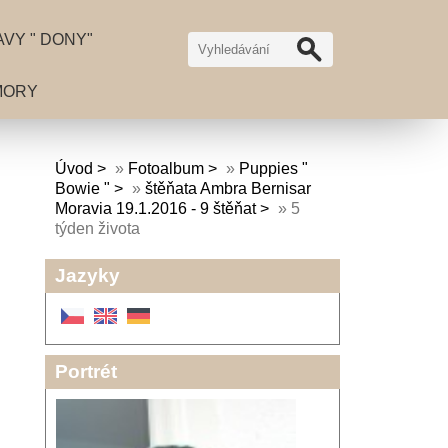
VY " DONY"
MORY
Úvod
»
Fotoalbum
»
Puppies "
Bowie "
»
štěňata Ambra Bernisar
Moravia 19.1.2016 - 9 štěňat
»
5
týden života
Jazyky
Portrét