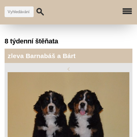
8 týdenní štěňata
zleva Barnabáš a Bárt