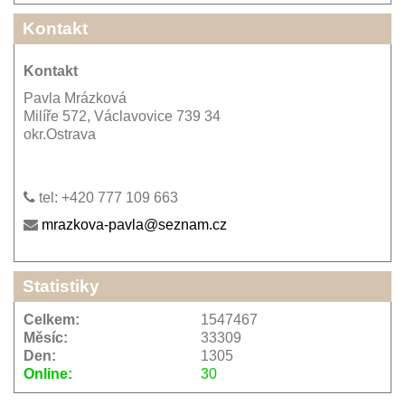
Kontakt
Kontakt
Pavla Mrázková
Milíře 572, Václavovice 739 34
okr.Ostrava
tel: +420 777 109 663
mrazkova-pavla@seznam.cz
Statistiky
Celkem:
1547467
Měsíc:
33309
Den:
1305
Online:
30