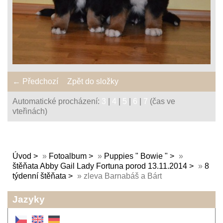
← Předchozí
Zpět do složky
Automatické procházení:
3
|
4
|
5
|
6
|
7
(čas ve
vteřinách)
Úvod
»
Fotoalbum
»
Puppies " Bowie "
»
štěňata Abby Gail Lady Fortuna porod 13.11.2014
»
8
týdenní štěňata
»
zleva Barnabáš a Bárt
Jazyky