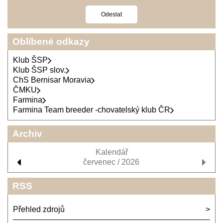
Oblíbené odkazy
Klub ŠSP
Klub ŠSP slov.
ChS Bernisar Moravia
ČMKU
Farmina
Farmina Team breeder -chovatelský klub ČR
Archiv
Kalendář
červenec / 2026
RSS
Přehled zdrojů