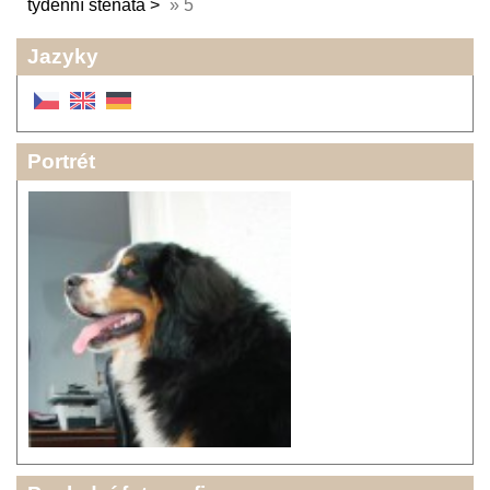
týdenní štěňata
»
5
Jazyky
Portrét