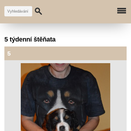
5 týdenní štěňata
5