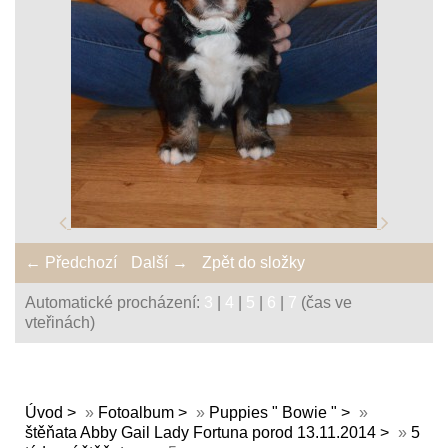
← Předchozí
Další →
Zpět do složky
Automatické procházení:
3
|
4
|
5
|
6
|
7
(čas ve
vteřinách)
Úvod
»
Fotoalbum
»
Puppies " Bowie "
»
štěňata Abby Gail Lady Fortuna porod 13.11.2014
»
5