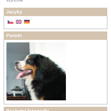
9zynco9k
Jazyky
Portrét
Poslední fotografie