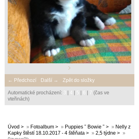
← Předchozí
Další →
Zpět do složky
Automatické procházení:
3
|
4
|
5
|
6
|
7
(čas ve
vteřinách)
Úvod
»
Fotoalbum
»
Puppies " Bowie "
»
Nelly z
Kapky štěstí 18.10.2017 - 4 štěňata
»
2,5 týdne
»